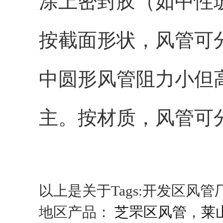
涂上密封胶（如中性
按截面形状，风管可
中圆形风管阻力小但
主。按材质，风管可
以上是关于Tags:开发区
地区产品：
芝罘区风管
，
莱