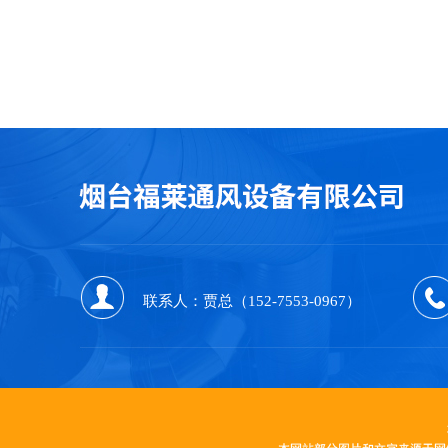
联系人：贾总（152-7553-0967）